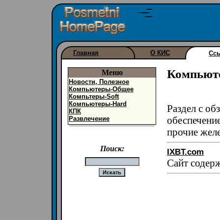
Главная
О КИС
Сс
Компьют
Меню
Новости, Полезное
Компьютеры-Общее
Компьтеры-Soft
Компьютеры-Hard
Раздел с об
КПК
обеспечени
Развлечение
прочие желе
Поиск:
IXBT.com
Сайт содер